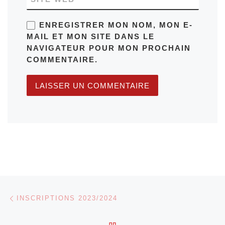
ENREGISTRER MON NOM, MON E-
MAIL ET MON SITE DANS LE
NAVIGATEUR POUR MON PROCHAIN
COMMENTAIRE.
Parcourir les articles
Article précédent
INSCRIPTIONS 2023/2024
RETOUR À LA LISTE DES