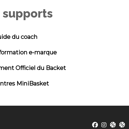
 supports
ide du coach
formation e-marque
ement Officiel du Backet
ntres MiniBasket
fab fa-faceboo
fab fa-ins
fas fa
fa