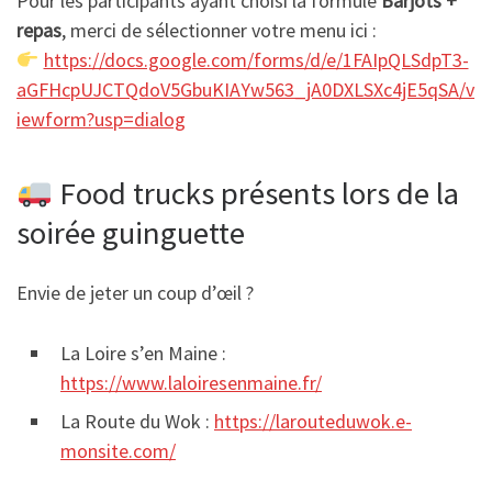
Pour les participants ayant choisi la formule
Barjots +
repas
, merci de sélectionner votre menu ici :
https://docs.google.com/forms/d/e/1FAIpQLSdpT3-
aGFHcpUJCTQdoV5GbuKIAYw563_jA0DXLSXc4jE5qSA/v
iewform?usp=dialog
Food trucks présents lors de la
soirée guinguette
Envie de jeter un coup d’œil ?
La Loire s’en Maine :
https://www.laloiresenmaine.fr/
La Route du Wok :
https://larouteduwok.e-
monsite.com/